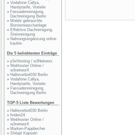
»
Vodafone Callya,
Handytarife, Vorteile
»
Fassadenreinigung,
Dachreinigung Berlin
»
Mobile gebrauchte
Bürstenwaschanlage
»
Effektive Dachreinigung,
Steinreinigung
»
Nahrungsergänzung online
kaufen
Die 5 beliebtesten Einträge
»
p3xHosting / w3Networx
»
Webhoster Online /
w3networX
»
Halteverbot030 Berlin
»
Vodafone Callya,
Handytarife, Vorteile
»
Fassadenreinigung,
Dachreinigung Berlin
TOP-5 Liste Bewertungen
»
Halteverbot030 Berlin
»
finden24
»
Webhoster Online /
w3networX
»
Marken-Pappbecher
»
Shilajit Kapseln