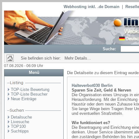
Webhosting inkl. .de Domain
|
Reselle
Suche:
Sie befinden sich hier: Mehr Details...
07.08.2026 - 06:09 Uhr
Menü
Die Detailseite zu diesem Eintrag wurde
Halteverbot030 Berlin
TOP-Liste Bewertung
Sparen Sie Zeit, Geld & Nerven
TOP-Liste Besucher
Die Organisation eines Umzugs in eine
Neue Einträge
Herausforderung. Mit der Einrichtung 
Haustür oder dem neuen Zuhause könn
Sie lange Wege beim Tragen Ihrer Um
und eventuellen Strafzetteln.
Detailsuche
Livesuche
Wie funktioniert es?
TOP100
Die Beantragung und Einrichtung einer
Suchtipps
denken. Unser Service übernimmt alle
den zuständigen Behörden bis hin zur 