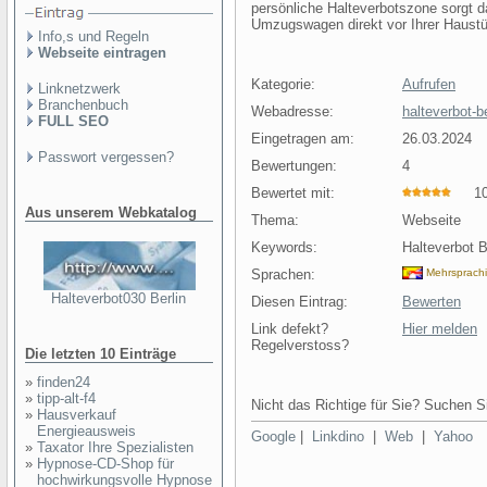
persönliche Halteverbotszone sorgt 
Umzugswagen direkt vor Ihrer Haustür
Info,s und Regeln
Webseite eintragen
Kategorie:
Aufrufen
Linknetzwerk
Branchenbuch
Webadresse:
halteverbot-b
FULL SEO
Eingetragen am:
26.03.2024
Passwort vergessen?
Bewertungen:
4
Bewertet mit:
10 
Aus unserem Webkatalog
Thema:
Webseite
Keywords:
Halteverbot B
Sprachen:
Mehrsprach
Halteverbot030 Berlin
Diesen Eintrag:
Bewerten
Link defekt?
Hier melden
Regelverstoss?
Die letzten 10 Einträge
»
finden24
»
tipp-alt-f4
Nicht das Richtige für Sie? Suchen Si
»
Hausverkauf
Energieausweis
Google
|
Linkdino
|
Web
|
Yahoo
»
Taxator Ihre Spezialisten
»
Hypnose-CD-Shop für
hochwirkungsvolle Hypnose