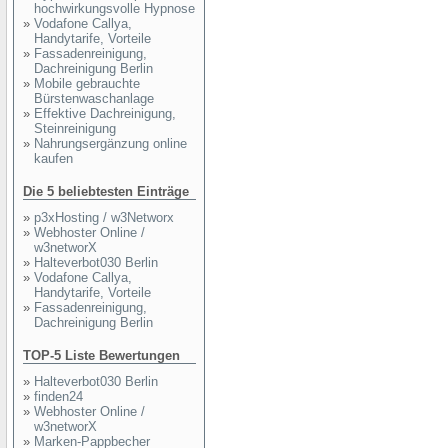
hochwirkungsvolle Hypnose
»
Vodafone Callya,
Handytarife, Vorteile
»
Fassadenreinigung,
Dachreinigung Berlin
»
Mobile gebrauchte
Bürstenwaschanlage
»
Effektive Dachreinigung,
Steinreinigung
»
Nahrungsergänzung online
kaufen
Die 5 beliebtesten Einträge
»
p3xHosting / w3Networx
»
Webhoster Online /
w3networX
»
Halteverbot030 Berlin
»
Vodafone Callya,
Handytarife, Vorteile
»
Fassadenreinigung,
Dachreinigung Berlin
TOP-5 Liste Bewertungen
»
Halteverbot030 Berlin
»
finden24
»
Webhoster Online /
w3networX
»
Marken-Pappbecher