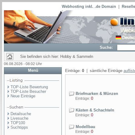
Webhosting inkl. .de Domain
|
Reselle
Suche:
Sie befinden sich hier: Hobby & Sammeln
06.08.2026 - 08:02 Uhr
Menü
Einträge:
0
| sämtliche Einträge
auflis
TOP-Liste Bewertung
TOP-Liste Besucher
Briefmarken & Münzen
Neue Einträge
0
Einträge:
Kästen & Schachteln
Detailsuche
0
Einträge:
Livesuche
TOP100
Modellbau
Suchtipps
0
Einträge: