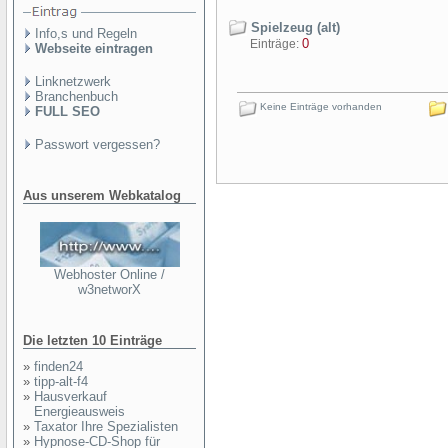
Spielzeug (alt)
Info,s und Regeln
0
Einträge:
Webseite eintragen
Linknetzwerk
Branchenbuch
Keine Einträge vorhanden
FULL SEO
Passwort vergessen?
Aus unserem Webkatalog
Webhoster Online /
w3networX
Die letzten 10 Einträge
»
finden24
»
tipp-alt-f4
»
Hausverkauf
Energieausweis
»
Taxator Ihre Spezialisten
»
Hypnose-CD-Shop für