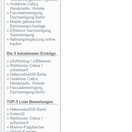
»
Vodafone Callya,
Handytarife, Vorteile
»
Fassadenreinigung,
Dachreinigung Berlin
»
Mobile gebrauchte
Bürstenwaschanlage
»
Effektive Dachreinigung,
Steinreinigung
»
Nahrungsergänzung online
kaufen
Die 5 beliebtesten Einträge
»
p3xHosting / w3Networx
»
Webhoster Online /
w3networX
»
Halteverbot030 Berlin
»
Vodafone Callya,
Handytarife, Vorteile
»
Fassadenreinigung,
Dachreinigung Berlin
TOP-5 Liste Bewertungen
»
Halteverbot030 Berlin
»
finden24
»
Webhoster Online /
w3networX
»
Marken-Pappbecher
»
Shilajit Kapseln