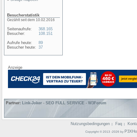
Besucherstatistik
Gezählt seit dem 10.02.2016
Seitenaufrufe:
368.165
Besucher:
108.151
Aufrufe heute:
89
Besucher heute:
37
Anzeige
Partner:
Link-Joker
-
SEO FULL SERVICE
-
W3Forum
Nutzungsbedingungen
Faq
Kont
|
|
P3XHo
Copyright © 2013 -2026 by