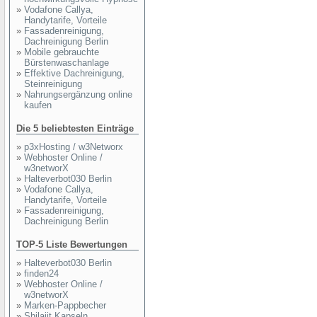
»
Vodafone Callya,
Handytarife, Vorteile
»
Fassadenreinigung,
Dachreinigung Berlin
»
Mobile gebrauchte
Bürstenwaschanlage
»
Effektive Dachreinigung,
Steinreinigung
»
Nahrungsergänzung online
kaufen
Die 5 beliebtesten Einträge
»
p3xHosting / w3Networx
»
Webhoster Online /
w3networX
»
Halteverbot030 Berlin
»
Vodafone Callya,
Handytarife, Vorteile
»
Fassadenreinigung,
Dachreinigung Berlin
TOP-5 Liste Bewertungen
»
Halteverbot030 Berlin
»
finden24
»
Webhoster Online /
w3networX
»
Marken-Pappbecher
»
Shilajit Kapseln