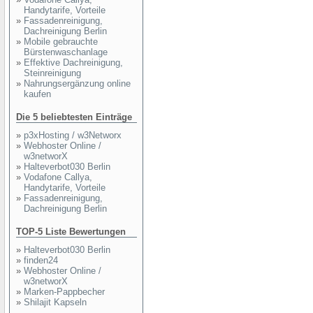
Handytarife, Vorteile
»
Fassadenreinigung,
Dachreinigung Berlin
»
Mobile gebrauchte
Bürstenwaschanlage
»
Effektive Dachreinigung,
Steinreinigung
»
Nahrungsergänzung online
kaufen
Die 5 beliebtesten Einträge
»
p3xHosting / w3Networx
»
Webhoster Online /
w3networX
»
Halteverbot030 Berlin
»
Vodafone Callya,
Handytarife, Vorteile
»
Fassadenreinigung,
Dachreinigung Berlin
TOP-5 Liste Bewertungen
»
Halteverbot030 Berlin
»
finden24
»
Webhoster Online /
w3networX
»
Marken-Pappbecher
»
Shilajit Kapseln