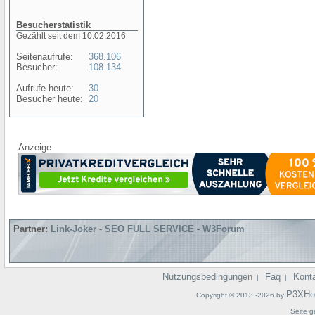
Besucherstatistik
Gezählt seit dem 10.02.2016
Seitenaufrufe:
368.106
Besucher:
108.134
Aufrufe heute:
30
Besucher heute:
20
Anzeige
Partner:
Link-Joker
-
SEO FULL SERVICE
-
W3Forum
Nutzungsbedingungen
Faq
Kont
|
|
P3XHo
Copyright © 2013 -2026 by
Seite g